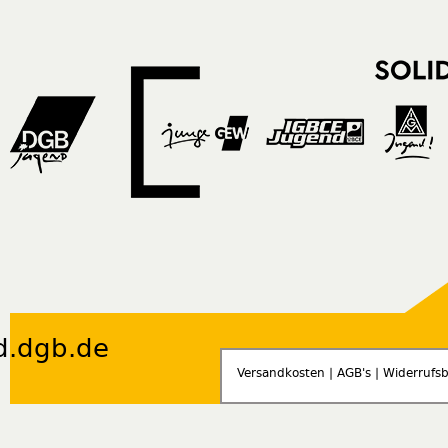
d.dgb.de
Versandkosten
|
AGB's
|
Widerrufs