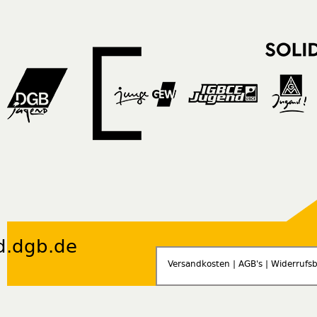
d.dgb.de
Versandkosten
|
AGB's
|
Widerrufs