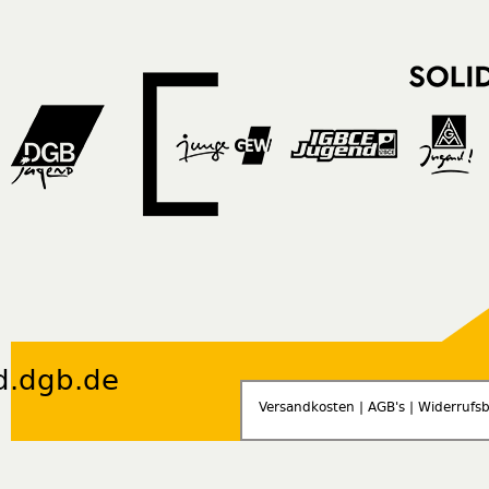
d.dgb.de
Versandkosten
|
AGB's
|
Widerrufs