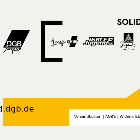
d.dgb.de
Versandkosten
|
AGB's
|
Widerrufs